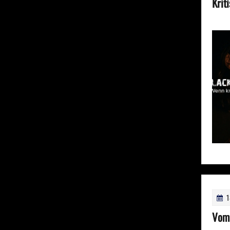
Krit
1
Vom 