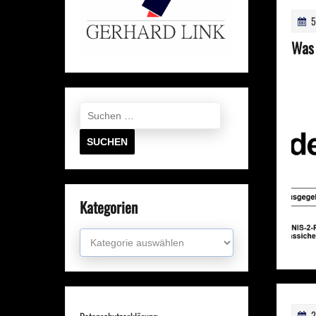
5
Was 
Suchen
nach:
Kategorien
Kategorien
2