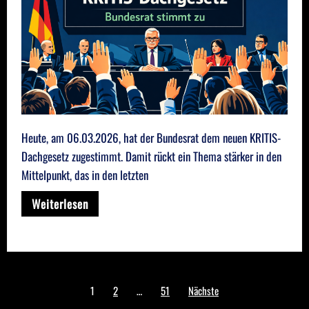
Heute, am 06.03.2026, hat der Bundesrat dem neuen KRITIS-
Dachgesetz zugestimmt. Damit rückt ein Thema stärker in den
Mittelpunkt, das in den letzten
Weiterlesen
Seitennummerierung
1
2
…
51
Nächste
der