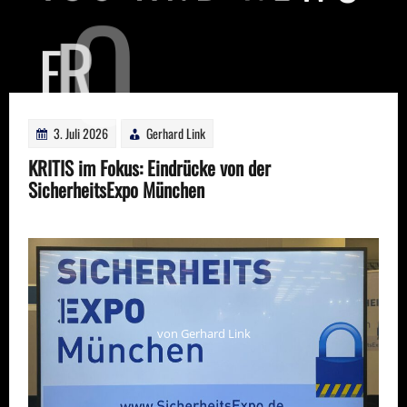
C
E
S
E
H
T
M
O
R
F
3. Juli 2026
Gerhard Link
KRITIS im Fokus: Eindrücke von der
SicherheitsExpo München
von Gerhard Link