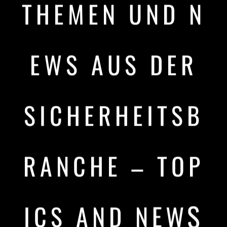
T
H
E
M
E
N
U
N
D
N
E
W
S
A
U
S
D
E
R
S
I
C
H
E
R
H
E
I
T
S
B
R
A
N
C
H
E
–
T
O
P
I
C
S
A
N
D
N
E
W
S