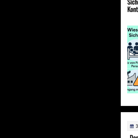
Sich
Kont
3
„Das