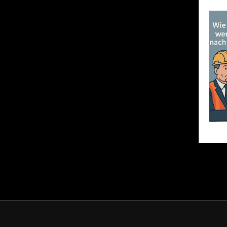
Seiten
der
Beiträg