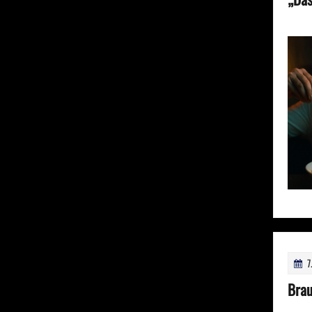
7
Brau