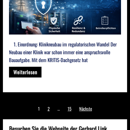
1. Einordnung: Klinikneubau im regulatorischen Wandel Der
Neubau einer Klinik war schon immer eine anspruchsvolle
Bauaufgabe. Mit dem KRITIS-Dachgesetz hat
Weiterlesen
Seitennummerierung
1
2
…
15
Nächste
der
Beiträge
Besuchen Sie die Webseite der Gerhard Link