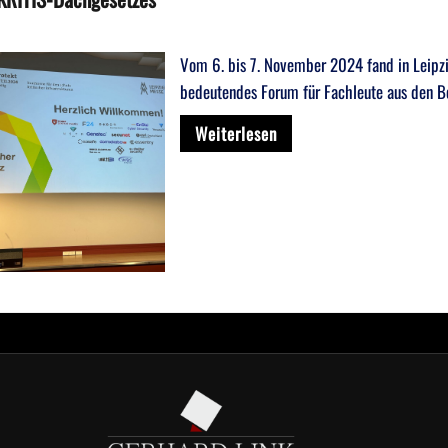
Vom 6. bis 7. November 2024 fand in Leipzi
bedeutendes Forum für Fachleute aus den B
Weiterlesen