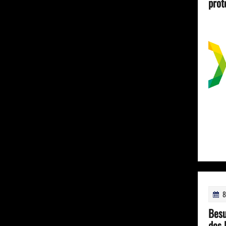
prot
8
Besu
des 