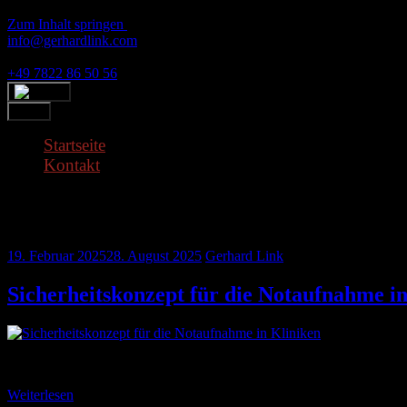
Zum Inhalt springen
Skip
info@gerhardlink.com
to
Ludwigstrasse 31A, 77977 Rust
content
+49 7822 86 50 56
Menu
Startseite
Kontakt
Schlagwort:
Notaufnahme
19. Februar 2025
28. August 2025
Gerhard Link
Sicherheitskonzept für die Notaufnahme i
Die Notaufnahme eines Klinikums ist ein komplexer und dynamischer 
Weiterlesen