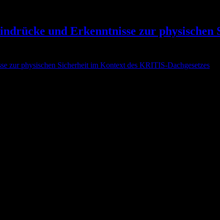
indrücke und Erkenntnisse zur physischen 
ekt 2024 statt, ein bedeutendes Forum für Fachleute aus den Bereichen
nk Sicherheitsberatung