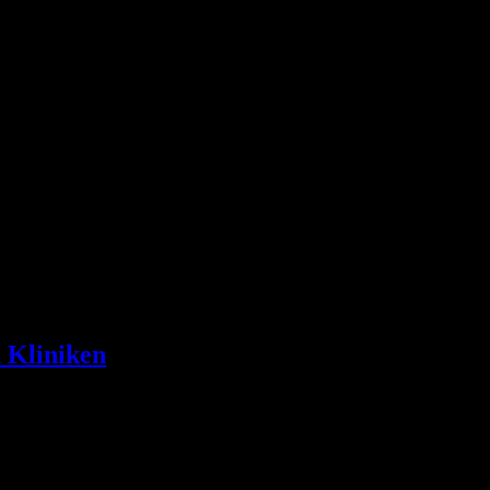
n Kliniken
Bereich, in dem neben der medizinischen Notfallversorgung zahlreich