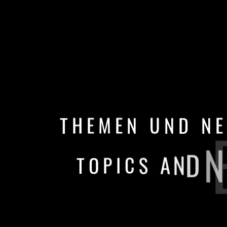
T
H
E
M
E
N
U
N
D
N
E
T
O
P
I
C
S
A
N
D
N