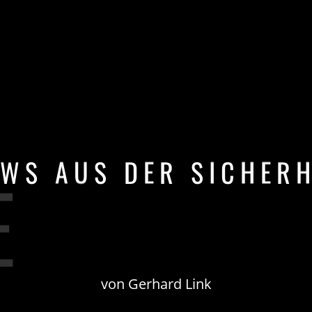
W
S
A
U
S
D
E
R
S
I
C
H
E
R
T
M
O
R
F
S
W
E
von Gerhard Link