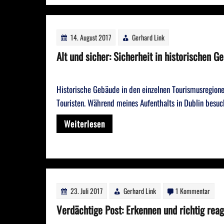
14. August 2017
Gerhard Link
Alt und sicher: Sicherheit in historischen G
Historische Gebäude in den einzelnen Tourismusregionen
Touristen. Während meines Aufenthalts in Dublin besuc
Weiterlesen
zu
23. Juli 2017
Gerhard Link
1 Kommentar
Verdä
Verdächtige Post: Erkennen und richtig rea
Post: