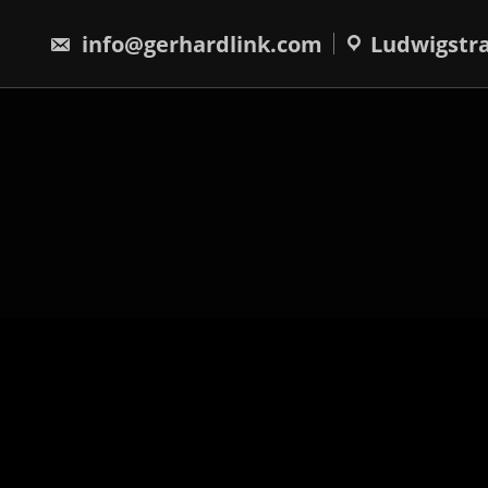
Skip
springen
to
info@gerhardlink.com
Ludwigstra
content