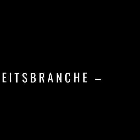
H
E
I
T
S
B
R
A
N
C
H
E
–