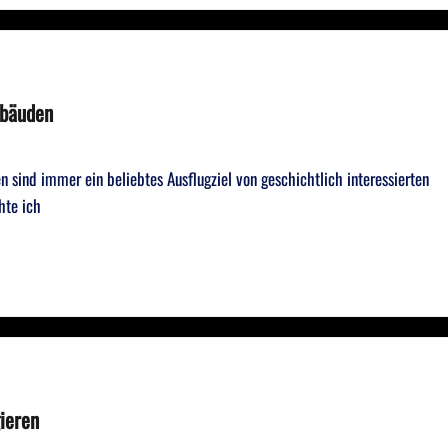
ebäuden
 sind immer ein beliebtes Ausflugziel von geschichtlich interessierten
hte ich
chtige
gieren