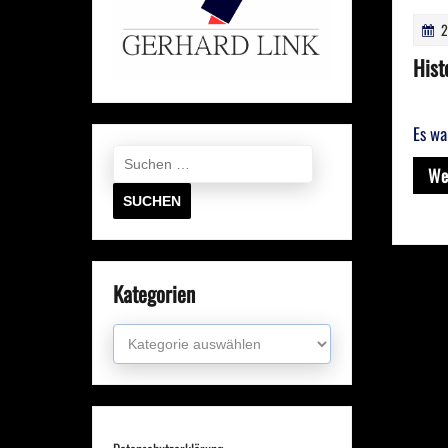
2
Hist
Es wa
Suchen
nach:
We
Kategorien
Kategorien